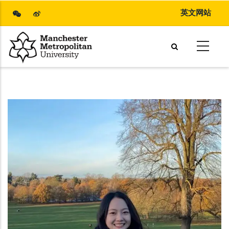
Skip
英文网站
to
main
content