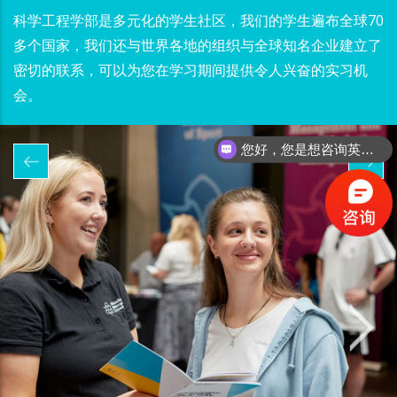
科学工程学部是多元化的学生社区，我们的学生遍布全球70
我们科学工程学部配备齐全的设施，已斥资超过 5000 万英
我们的技术服务团队由 200 名训练有素、高素质的专业服
多个国家，我们还与世界各地的组织与全球知名企业建立了
镑用于现代化实验室、教学空间、车间和最新技术，以支持
务人员组成。
密切的联系，可以为您在学习期间提供令人兴奋的实习机
您的学习。教学设施包括动画工作室、计算机实验室、可用
会。
性实验室等
您好，您是想咨询英国留学吗