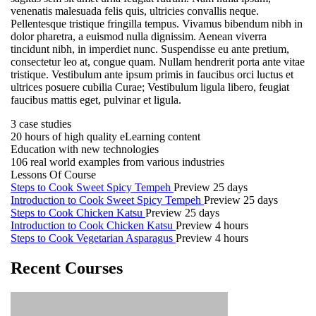
venenatis malesuada felis quis, ultricies convallis neque.
Pellentesque tristique fringilla tempus. Vivamus bibendum nibh in
dolor pharetra, a euismod nulla dignissim. Aenean viverra
tincidunt nibh, in imperdiet nunc. Suspendisse eu ante pretium,
consectetur leo at, congue quam. Nullam hendrerit porta ante vitae
tristique. Vestibulum ante ipsum primis in faucibus orci luctus et
ultrices posuere cubilia Curae; Vestibulum ligula libero, feugiat
faucibus mattis eget, pulvinar et ligula.
3 case studies
20 hours of high quality eLearning content
Education with new technologies
106 real world examples from various industries
Lessons Of Course
Steps to Cook Sweet Spicy Tempeh
Preview
25 days
Introduction to Cook Sweet Spicy Tempeh
Preview
25 days
Steps to Cook Chicken Katsu
Preview
25 days
Introduction to Cook Chicken Katsu
Preview
4 hours
Steps to Cook Vegetarian Asparagus
Preview
4 hours
Recent Courses