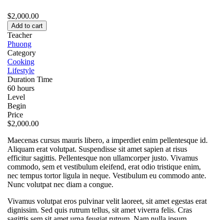
$2,000.00
Teacher
Phuong
Category
Cooking
Lifestyle
Duration Time
60 hours
Level
Begin
Price
$2,000.00
Maecenas cursus mauris libero, a imperdiet enim pellentesque id.
Aliquam erat volutpat. Suspendisse sit amet sapien at risus
efficitur sagittis. Pellentesque non ullamcorper justo. Vivamus
commodo, sem et vestibulum eleifend, erat odio tristique enim,
nec tempus tortor ligula in neque. Vestibulum eu commodo ante.
Nunc volutpat nec diam a congue.
Vivamus volutpat eros pulvinar velit laoreet, sit amet egestas erat
dignissim. Sed quis rutrum tellus, sit amet viverra felis. Cras
sagittis sem sit amet urna feugiat rutrum. Nam nulla ipsum,