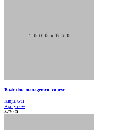
Basic time management course
Xinjia Gui
Apply now
$230.00