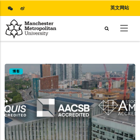
Skip
英文网站
to
main
content
博客