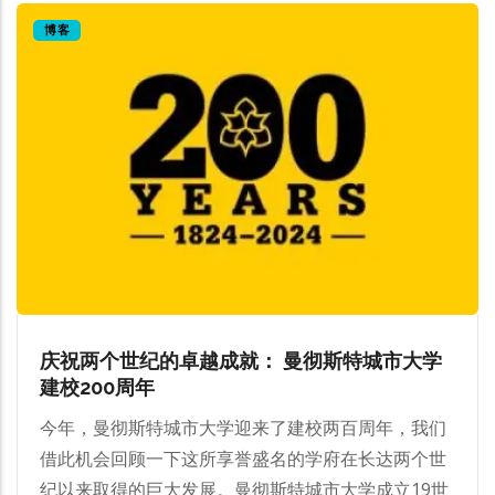
博客
庆祝两个世纪的卓越成就： 曼彻斯特城市大学
建校200周年
今年，曼彻斯特城市大学迎来了建校两百周年，我们
借此机会回顾一下这所享誉盛名的学府在长达两个世
纪以来取得的巨大发展。曼彻斯特城市大学成立19世